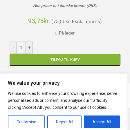
Alle priser er i danske kroner (DKK)
93,75
kr.
(
75,00
kr.
Ekskl. moms)
På lager
-
+
TILFØJ TIL KURV
We value your privacy
We use cookies to enhance your browsing experience, serve
personalised ads or content, and analyse our traffic. By
clicking "Accept All", you consent to our use of cookies.
Climatech.dk ApS | CVR nr.: DK33759487 | Denmark | Tlf. (+45) 70 400
141
Customise
Reject All
Accept All